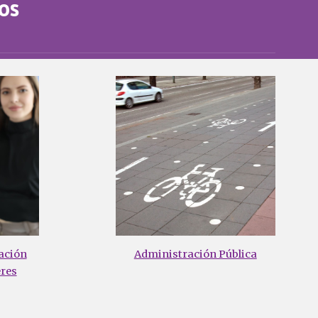
os
ación
Administración Pública
eres