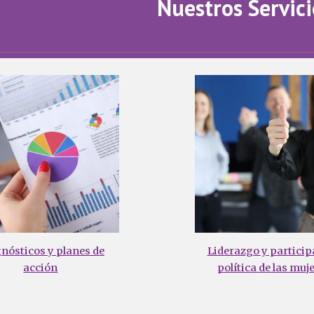
Nuestros Servici
nósticos y planes de
Liderazgo y particip
acción
política de las muj